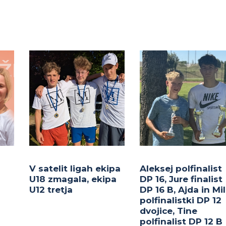
V satelit ligah ekipa
Aleksej polfinalist
U18 zmagala, ekipa
DP 16, Jure finalist
U12 tretja
DP 16 B, Ajda in Mi
polfinalistki DP 12
dvojice, Tine
polfinalist DP 12 B