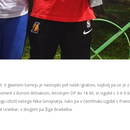
. V glavnem turnirju je nastopilo pet naših igralcev, najbolj pa se je z
e pomeril z Borom Artnakom, letošnjim DP do 18 let, in izgubil s 3-6 0-6
ogu izločil našega Nika Gmajnarja, nato pa v četrtfinalu izgubil s Fra
l Urankar, v drugem pa Žiga Bradaška.