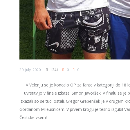
30. July, 2020
1241
0
0
V Velenju se je koncalo OP za fante v kategoriji do 18 let
uvrstitvijo v finale izkazal Simon Javoršek. V finalu se j
Izkazali so se tudi ostali. Gregor Grebenšek je v drugem kr
Gordanom Mileusničem. V prvem krogu je tesno izgubil Vaa
Čestitke vsem!