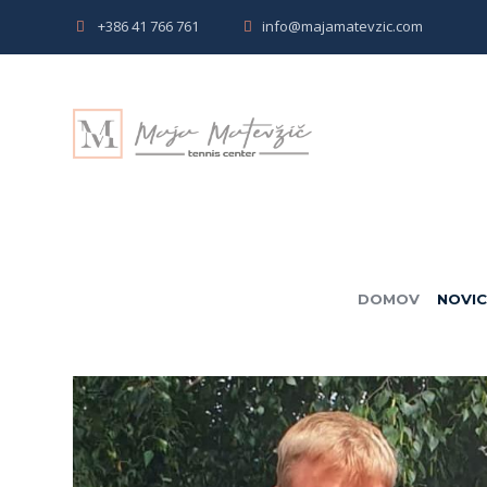
+386 41 766 761
info@majamatevzic.com
DOMOV
NOVI