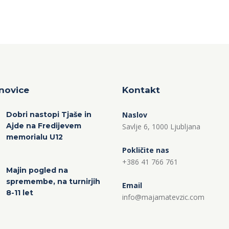
novice
Kontakt
Dobri nastopi Tjaše in
Naslov
Ajde na Fredijevem
Savlje 6, 1000 Ljubljana
memorialu U12
Pokličite nas
+386 41 766 761
Majin pogled na
spremembe, na turnirjih
Email
8-11 let
info@majamatevzic.com