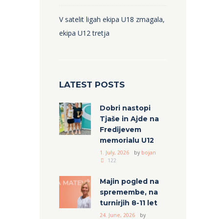
V satelit ligah ekipa U18 zmagala,
ekipa U12 tretja
LATEST POSTS
Dobri nastopi
Tjaše in Ajde na
Fredijevem
memorialu U12
1. July, 2026
by
bojan
122
Majin pogled na
spremembe, na
turnirjih 8-11 let
24. June, 2026
by