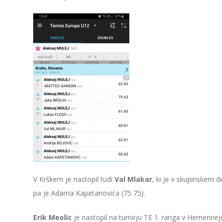
V Krškem je nastopil tudi
Val Mlakar
, ki je v skupinskem 
pa je Adama Kapetanovića (75 75).
Erik Meolic
je nastopil na turnirju TE 1. ranga v Hemenneju