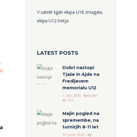
V satelit ligah ekipa U18 zmagala,
ekipa U12 tretja
LATEST POSTS
Dobri nastopi
Tjaše in Ajde na
Fredijevem
memorialu U12
1. July, 2026
by
bojan
124
Majin pogled na
spremembe, na
la
turnirjih 8-11 let
24. June, 2026
by