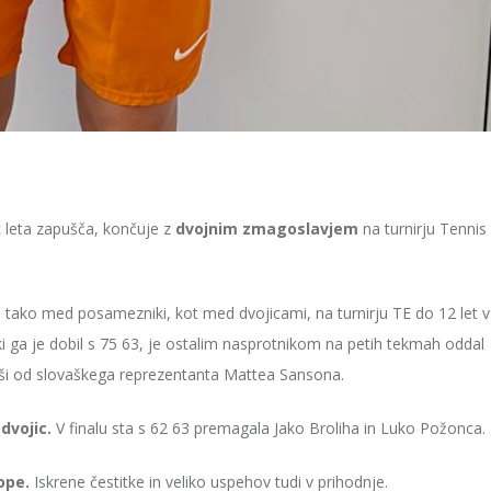
c leta zapušča, končuje z
dvojnim zmagoslavjem
na turnirju Tennis
 tako med posamezniki, kot med dvojicami, na turnirju TE do 12 let v
i ga je dobil s 75 63, je ostalim nasprotnikom na petih tekmah oddal
ljši od slovaškega reprezentanta Mattea Sansona.
i
dvojic.
V finalu sta s 62 63 premagala Jako Broliha in Luko Požonca.
ope.
Iskrene čestitke in veliko uspehov tudi v prihodnje.