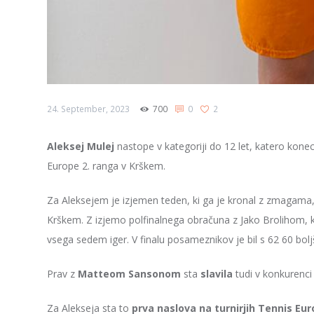
24. September, 2023
700
0
2
Aleksej Mulej
nastope v kategoriji do 12 let, katero kone
Europe 2. ranga v Krškem.
Za Aleksejem je izjemen teden, ki ga je kronal z zmagama,
Krškem. Z izjemo polfinalnega obračuna z Jako Brolihom, k
vsega sedem iger. V finalu posameznikov je bil s 62 60 bo
Prav z
Matteom Sansonom
sta
slavila
tudi v konkurenc
Za Alekseja sta to
prva naslova na turnirjih Tennis Eur