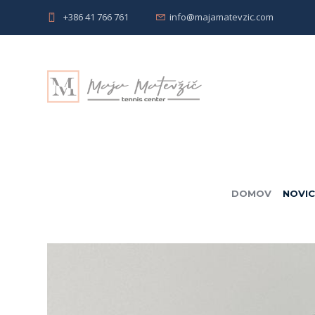
+386 41 766 761
info@majamatevzic.com
DOMOV
NOVI