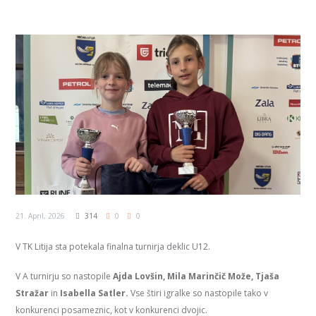
21. April, 2026
314
0
0
V TK Litija sta potekala finalna turnirja deklic U12.
V A turnirju so nastopile
Ajda Lovšin, Mila Marinčič Može, Tjaša
Stražar
in
Isabella Satler.
Vse štiri igralke so nastopile tako v
konkurenci posameznic, kot v konkurenci dvojic.