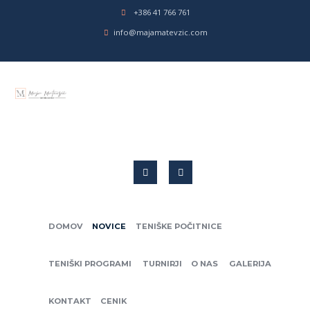
+386 41 766 761
info@majamatevzic.com
DOMOV
NOVICE
TENIŠKE POČITNICE
TENIŠKI PROGRAMI
TURNIRJI
O NAS
GALERIJA
KONTAKT
CENIK