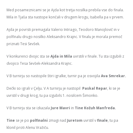
Med posameznicami se je Ajda kot tretja nosilka prebila vse do finala.
Mila in Tjaša sta nastope končali v drugem krogu, Isabella pa v prvem.
Ajda je povrsti premagala Valerio Intriago, Teodoro Manojlovič in v
polfinalu drugo nosilko Aleksandro Krajnc. V finalu je morala premoč
priznati Tesi Sevšek.
V konkurenci dvojic sta se
Ajda in Mila
uvrstili v finale. Tu sta izgubili z
dvojico Tesa Sevšek-Aleksandra Krajnc.
V B turnirju so nastopile štiri igralke, turnir pa je osvojila
Ava Smrekar.
Dečki so igrali v Çelju. V A turnirju je nastopil
Paskal Repar
, ki se je
uvrstil v drugi krog, tu pa izgubils 1. nosilcem Šimonko.
V B turnirju sta se izkazala
Jure Mavri
in
Tine Kožuh Manfreda.
Tine
se je po
polfinalni
zmagi nad
Juretom
uvrstil v
finale
, tu pa
klonil proti Alenu Vražiču.