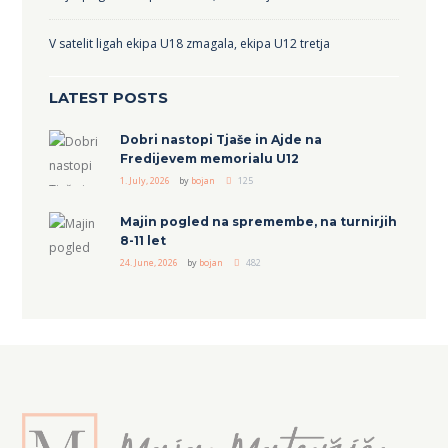
V satelit ligah ekipa U18 zmagala, ekipa U12 tretja
LATEST POSTS
Dobri nastopi Tjaše in Ajde na
Fredijevem memorialu U12
1. July, 2026
by
bojan
125
Majin pogled na spremembe, na turnirjih
8-11 let
24. June, 2026
by
bojan
482