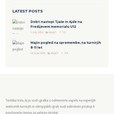
LATEST POSTS
Dobri nastopi Tjaše in Ajde na
Fredijevem memorialu U12
1. July, 2026
by
ideja21
122
Majin pogled na spremembe, na turnirjih
8-11 let
24. June, 2026
by
ideja21
478
Teniška šola, ki jo vodi igralka z odmevnimi uspehi na največjih
svetovnih turnirjih in olimpijskih igrah nudi edinstven pristop k
poučevanju tenisa za vašega otroka!